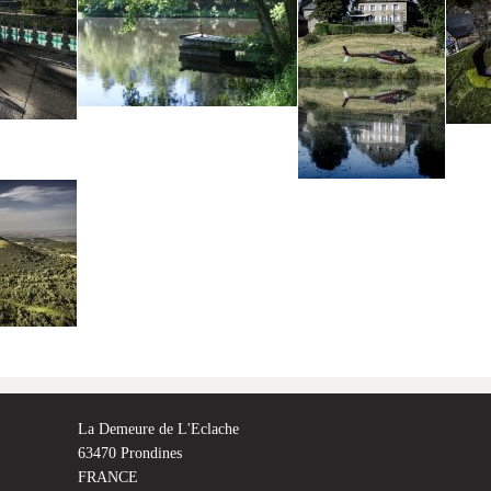
La Demeure de L'Eclache
63470 Prondines
FRANCE