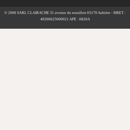
© 2006 SARL CLAIRACHE 31 avenue du rousillon 63170 Aubière - SIRET :
49266625000021 APE : 6820A