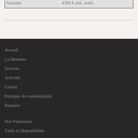
Semaine
4300 € (été, noel)
Accueil
La Demeure
Services
Activités
Galerie
Politique de confidentialité
Bannière
Nos Partenaires
Tarifs et Disponibilités